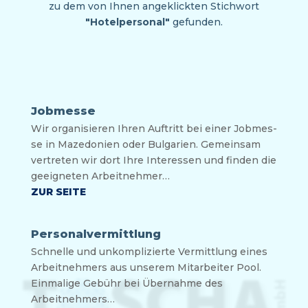
zu dem von Ihnen angeklickten Stichwort
"Hotelpersonal"
gefunden.
Jobmesse
Wir orga­ni­sie­ren Ihren Auf­tritt bei einer Job­mes­
se in Maze­do­ni­en oder Bul­ga­ri­en. Gemein­sam
ver­tre­ten wir dort Ihre Inter­es­sen und fin­den die
geeig­ne­ten Arbeitnehmer…
ZUR SEITE
Personalvermittlung
Schnel­le und unkom­pli­zier­te Ver­mitt­lung eines
Arbeit­neh­mers aus unse­rem Mit­ar­bei­ter Pool.
Ein­ma­li­ge Gebühr bei Über­nah­me des
Arbeitnehmers…