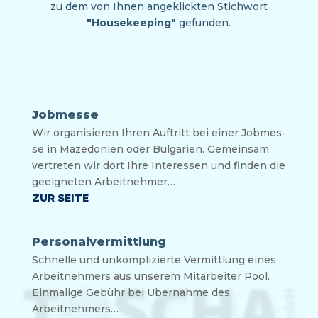
zu dem von Ihnen angeklickten Stichwort
"Housekeeping"
gefunden.
Jobmesse
Wir orga­ni­sie­ren Ihren Auf­tritt bei einer Job­mes­
se in Maze­do­ni­en oder Bul­ga­ri­en. Gemein­sam
ver­tre­ten wir dort Ihre Inter­es­sen und fin­den die
geeig­ne­ten Arbeitnehmer…
ZUR SEITE
Personalvermittlung
Schnel­le und unkom­pli­zier­te Ver­mitt­lung eines
Arbeit­neh­mers aus unse­rem Mit­ar­bei­ter Pool.
Ein­ma­li­ge Gebühr bei Über­nah­me des
Arbeitnehmers…